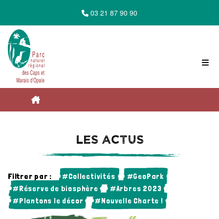
03 21 87 90 90
Accueil du Parc Naturel Régional des Caps
Les actus
et Marais d'Opale
Filtrer par :
#Collectivités
#GeoPark
#Réserve de biosphère
#Arbres 2023
Les actus
#Plantons le décor
#Nouvelle Charte !