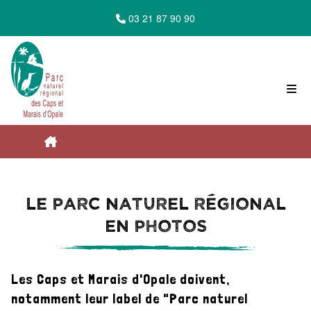
03 21 87 90 90
Accueil du Parc Naturel Régional des Caps
Le Parc naturel régional
et Marais d'Opale
en photos
Le Parc à découvrir
Les Caps et Marais d'Opale doivent,
notamment leur label de "Parc naturel
Bienvenue en Caps et Marais d'Opale