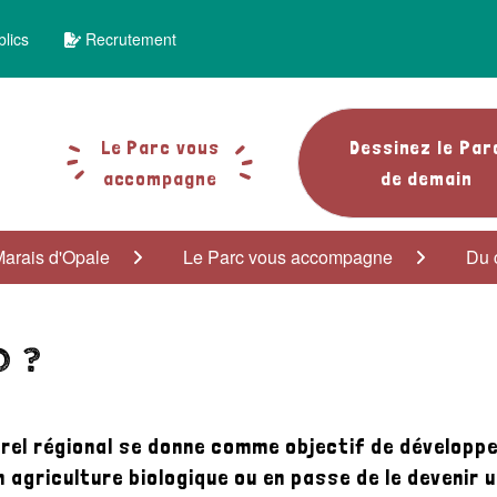
lics
Recrutement
Le Parc vous
Dessinez le Par
accompagne
de demain
Marais d'Opale
Le Parc vous accompagne
Du 
 ?
rel régional se donne comme objectif de développer 
en agriculture biologique ou en passe de le deveni