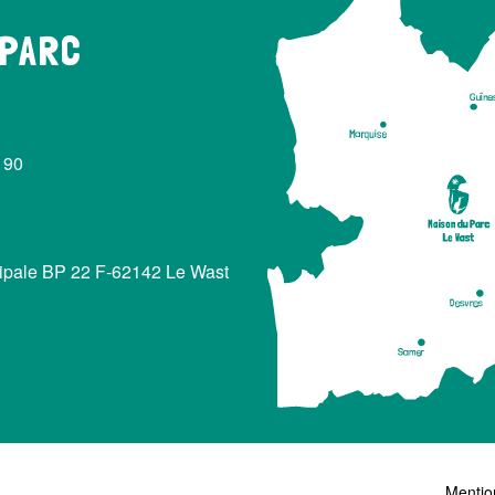
 PARC
 90
cipale BP 22 F-62142 Le Wast
Mentio