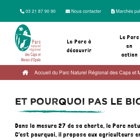
03 21 87 90 90
Nous contacter
Marchés pub
Le Parc
Le Parc à
en
découvrir
action
Accueil du Parc Naturel Régional des Caps et 
Et pourquoi pas le bio ?
Et pourquoi pas le bio
Dans la mesure 27 de sa charte, le Parc natu
C’est pourquoi, il propose aux agriculteurs 