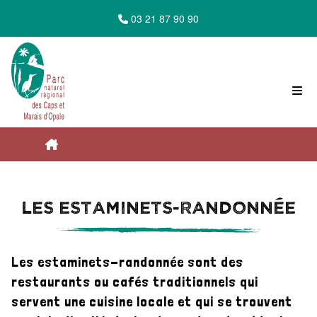
03 21 87 90 90
Accueil du Parc Naturel Régional des Caps
Les estaminets-randonnée
et Marais d'Opale
Les estaminets-randonnée sont des
Le Parc à découvrir
restaurants ou cafés traditionnels qui
servent une cuisine locale et qui se trouvent
Consommer local