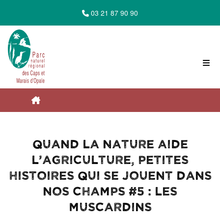
03 21 87 90 90
Accueil du Parc Naturel Régional des Caps
Quand la nature aide
et Marais d'Opale
l’agriculture, petites
histoires qui se jouent dans
nos champs #5 : les
Les actus
muscardins
Quand la nature aide l’agriculture, petites