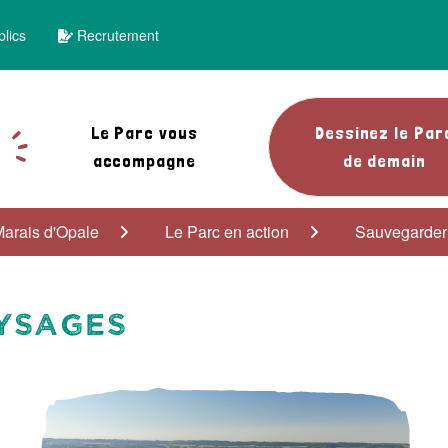
lics
Recrutement
Le Parc vous
Dessinez le Par
accompagne
de demain
Marais d'Opale
Le Parc en action
Sauvegarder
ysages