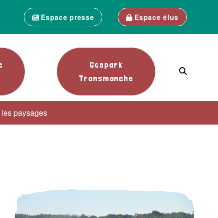
Espace presse
Espace élus
c
Geopark
Transmanche
 les paysages