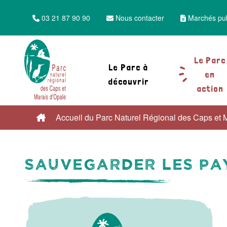
03 21 87 90 90
Nous contacter
Marchés pub
Le Parc
Le Parc à
en
découvrir
action
Accueil du Parc Naturel Régional des Caps et 
Sauvegarder les pa