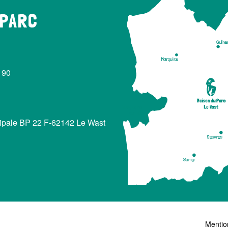
 PARC
 90
cipale BP 22 F-62142 Le Wast
Mentio