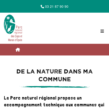
03 21 87 90 90
Accueil du Parc Naturel Régional des Caps
De la nature dans ma
et Marais d'Opale
commune
Le Parc vous accompagne
Le Parc naturel régional propose un
accompagnement technique aux communes qui
Du côté des collectivités