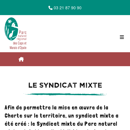
03 21 87 90 90
Accueil du Parc Naturel Régional des Caps
Le syndicat mixte
et Marais d'Opale
Afin de permettre la mise en œuvre de la
Le Parc en action
Charte sur le territoire, un syndicat mixte a
été créé : le Syndicat mixte du Parc naturel
C'est quoi le parc ?