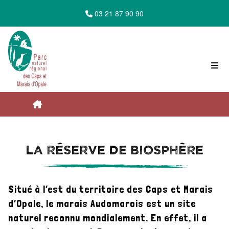
03 21 87 90 90
Accueil du Parc Naturel Régional des Caps
La réserve de biosphère
et Marais d'Opale
Situé à l’est du territoire des Caps et Marais
Le Parc en action
d’Opale, le marais Audomarois est un site
naturel reconnu mondialement. En effet, il a
Protéger le marais Audomarois