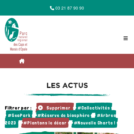
03 21 87 90 90
Accueil du Parc Naturel Régional des Caps
Les actus
et Marais d'Opale
Filtrer par :
Supprimer
#Collectivités
#GeoPark
#Réserve de biosphère
#Arbres
Les actus
2023
#Plantons le décor
#Nouvelle Charte !